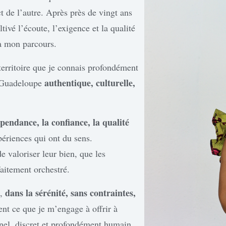
t de l’autre. Après près de vingt ans
ivé l’écoute, l’exigence et la qualité
 à mon parcours.
erritoire que je connais profondément
authentique, culturelle,
e Guadeloupe
épendance, la confiance, la qualité
périences qui ont du sens.
e valoriser leur bien, que les
faitement orchestré.
dans la sérénité, sans contraintes,
s,
ent ce que je m’engage à offrir à
onnel, discret et profondément humain.