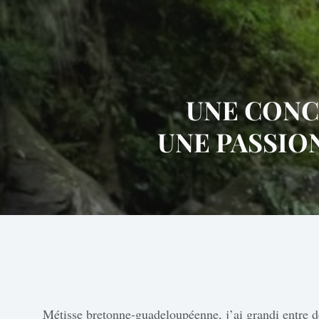
UNE CONC
UNE PASSIO
Métisse bretonne-guadeloupéenne, j’ai grandi entre d