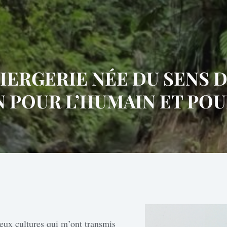
IERGERIE NÉE DU SENS D
N POUR L’HUMAIN ET POU
eux cultures qui m’ont transmis